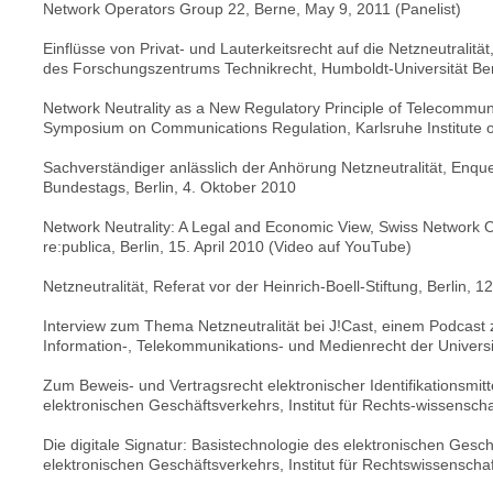
Network Operators Group 22, Berne, May 9, 2011 (Panelist)
Einflüsse von Privat- und Lauterkeitsrecht auf die Netzneutralitä
des Forschungszentrums Technikrecht, Humboldt-Universität Ber
Network Neutrality as a New Regulatory Principle of Telecommun
Symposium on Communications Regulation, Karlsruhe Institute o
Sachverständiger anlässlich der Anhörung Netzneutralität, Enqu
Bundestags, Berlin, 4. Oktober 2010
Network Neutrality: A Legal and Economic View, Swiss Network Op
re:publica, Berlin, 15. April 2010 (Video auf YouTube)
Netzneutralität, Referat vor der Heinrich-Boell-Stiftung, Berlin, 12
Interview zum Thema Netzneutralität bei J!Cast, einem Podcast 
Information-, Telekommunikations- und Medienrecht der Univers
Zum Beweis- und Vertragsrecht elektronischer Identifikationsmit
elektronischen Geschäftsverkehrs, Institut für Rechts-wissenscha
Die digitale Signatur: Basistechnologie des elektronischen Gesc
elektronischen Geschäftsverkehrs, Institut für Rechtswissenschaf