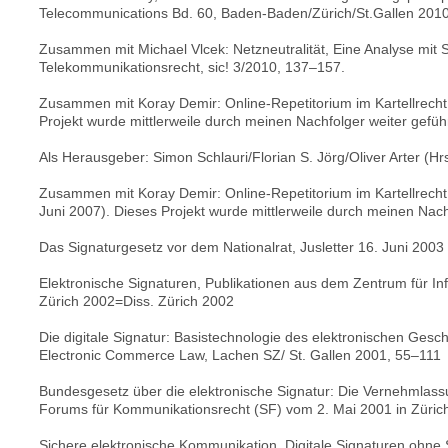
Telecommunications Bd. 60, Baden-Baden/Zürich/St.Gallen 2010
Zusammen mit Michael Vlcek: Netzneutralität, Eine Analyse mit
Telekommunikationsrecht, sic! 3/2010, 137–157.
Zusammen mit Koray Demir: Online-Repetitorium im Kartellrecht 
Projekt wurde mittlerweile durch meinen Nachfolger weiter geführ
Als Herausgeber: Simon Schlauri/Florian S. Jörg/Oliver Arter (H
Zusammen mit Koray Demir: Online-Repetitorium im Kartellrecht
Juni 2007). Dieses Projekt wurde mittlerweile durch meinen Nachf
Das Signaturgesetz vor dem Nationalrat, Jusletter 16. Juni 2003
Elektronische Signaturen, Publikationen aus dem Zentrum für In
Zürich 2002=Diss. Zürich 2002
Die digitale Signatur: Basistechnologie des elektronischen Geschä
Electronic Commerce Law, Lachen SZ/ St. Gallen 2001, 55–111
Bundesgesetz über die elektronische Signatur: Die Vernehmlas
Forums für Kommunikationsrecht (SF) vom 2. Mai 2001 in Zürich
Sichere elektronische Kommunikation, Digitale Signaturen ohne Sc