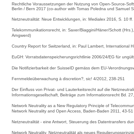
Rechtliche Voraussetzungen der Nutzung von Open-Source-Softw
Berlin / Bern 2017 (co-author with Tomas Poledna und Samuel S
Netzneutralität: Neue Entwicklungen, in: Medialex 2016, S. 10 ff.
Telekommunikationsrecht, in: Saxer/Biaggini/Häner/Schott (Hrs.
Amgwerd)
Country Report for Switzerland, in: Paul Lambert, International
EuGH: Vorratsdatenspeicherungsrichtlinie 2006/24/EG für ungültig
Die Notifizierbarkeit der SuisseID gemäss dem EU-Verordnungsvo
Fernmeldeüberwachung à discretion?, sic! 4/2012, 238-251
Der Einfluss von Privat- und Lauterkeitsrecht auf die Netzneutralit
Informationsgesellschaft, Beiträge zum Informationsrecht Bd. 27
Network Neutrality as a New Regulatory Principle of Telecommu
Network Neutrality and Open Access, Baden-Baden 2011, 43-51
Netzneutralität - eine Antwort, Steuerung des Datentransfers dur
Network Neutrality, Netzneutralität als neues Regulierungsprinz