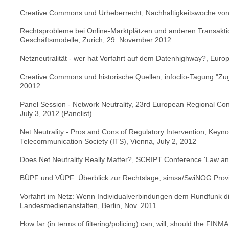
Creative Commons und Urheberrecht, Nachhaltigkeitswoche von 
Rechtsprobleme bei Online-Marktplätzen und anderen Transaktio
Geschäftsmodelle, Zurich, 29. November 2012
Netzneutralität - wer hat Vorfahrt auf dem Datenhighway?, Europ
Creative Commons und historische Quellen, infoclio-Tagung "Zu
20012
Panel Session - Network Neutrality, 23rd European Regional Conf
July 3, 2012 (Panelist)
Net Neutrality - Pros and Cons of Regulatory Intervention, Keyn
Telecommunication Society (ITS), Vienna, July 2, 2012
Does Net Neutrality Really Matter?, SCRIPT Conference 'Law and
BÜPF und VÜPF: Überblick zur Rechtslage, simsa/SwiNOG Provide
Vorfahrt im Netz: Wenn Individualverbindungen dem Rundfunk di
Landesmedienanstalten, Berlin, Nov. 2011
How far (in terms of filtering/policing) can, will, should the FI